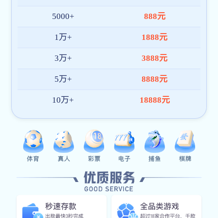
文将从四个方面详细探讨这一主题，包括活塞队的防
守体系、球员个人能力、哈里斯的发展潜力以及未来
展望等，为读者呈现出一个全面而深入的分析。
1、活塞队的防守体系
底特律活塞队多年来以强硬的防守著称，他们建立了
一套有效且具有针对性的防守体系。这种体系强调团
队协作和沟通，使得每位球员都能迅速适应对手的进
攻策略。通过高压迫式防守，活塞能够有效地限制对
手得分机会，从而降低比赛节奏。
此外，活塞注重区域防守与人盯人的结合，根据不同
对手制定相应策略，以提高整体防守效果。尤其是在
关键时刻，他们常常通过调整战术来增加对对方核心
球员的限制，这样不仅能削弱敌方攻击力，还能为自