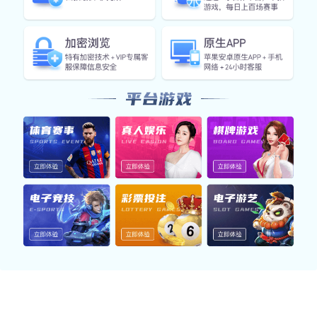
身反击创造机会。
这种灵活多变的防守风格使得球队在面对任何对手
时，都能保持一定的竞争力。正是这种稳固而高效的
防守，使得活塞在赛季初期便树立起了良好的战绩基
础。
2、球员个人能力
除了整体防守体系外，个别球员在场上的表现同样至
关重要。在乔·约翰逊看来，像格兰特这样的球员，在
两端都有出色表现。他不仅能够有效地执行教练布置
的战术，还具备很强的一对一能力，可以随时给对手
施加压力，同时给予其他队友支持。
此外，内线球员如凯德·坎宁安同样是球队的重要组成