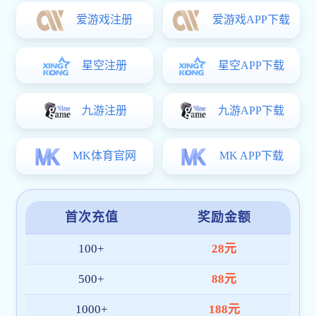
乔约翰逊分析活塞优势在于防
守表现并期待哈里斯成为球队
二当家
2026-07-08 22:47
64 次阅读
首页
/
体育快讯
在当今的NBA联盟中，球队之间的竞争异常激烈，而
防守能力往往成为决定胜负的重要因素。乔·约翰逊在
分析底特律活塞队时指出，该队的优势主要体现在防
守表现上。他认为，活塞在防守端展现出的韧性与团
队协作，是他们能够在比赛中取得成功的关键。此
外，乔·约翰逊还期待着年轻球员哈里斯能够成为球队
的二当家，为活塞提供更多的进攻支持和领导力。本